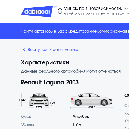
Минск, пр-т Независимости, 16
location_on
пн-сб: с 9:00 до 20:00 вс: с 10:00 до 19
Найти авто
Новые Lada
Кредитование
Комиссионная
chevron_backward
Вернуться к объявлению
Характеристики
Данные реального автомобиля могут отличаться
Renault Laguna 2003
О
1429
120
С
1772
4576
Кл
Кузов
Лифтбек
Ко
Объем
1.9 л