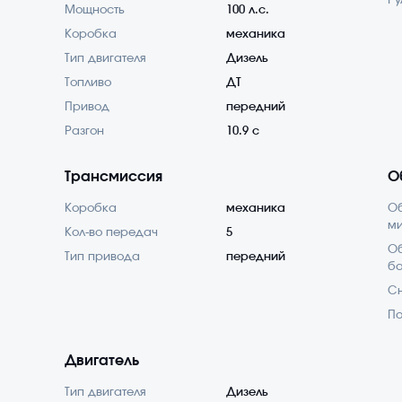
Ру
Мощность
100 л.с.
Коробка
механика
Тип двигателя
Дизель
Топливо
ДТ
Привод
передний
Разгон
10.9 с
Трансмиссия
О
Коробка
механика
О
м
Кол-во передач
5
Об
Тип привода
передний
б
С
По
Двигатель
Тип двигателя
Дизель