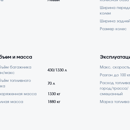
ль
Левый
Колесная база
Ширина перед
колеи
Ширина задней
Размер колес
бъем и масса
Эксплуатац
бъём багажника
Макс. скорость
430/1330 л
ин/макс
Разгон до 100 к
ъём топливного
Расход топлив
70 л
ака
город/трасса/
наряженная масса
1330 кг
смешанный
лная масса
1880 кг
Марка топлива