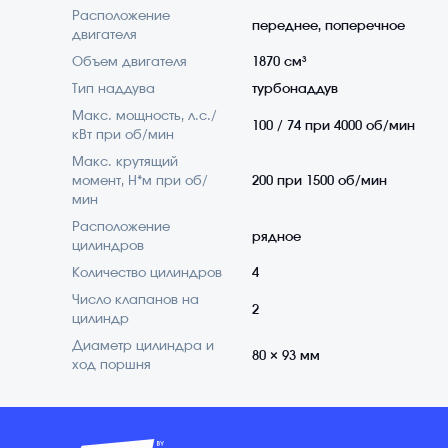
Расположение
переднее, поперечное
двигателя
Объем двигателя
1870 см³
Тип наддува
турбонаддув
Макс. мощность, л.с./
100 / 74 при 4000 об/мин
кВт при об/мин
Макс. крутящий
момент, Н*м при об/
200 при 1500 об/мин
мин
Расположение
рядное
цилиндров
Количество цилиндров
4
Число клапанов на
2
цилиндр
Диаметр цилиндра и
80 × 93 мм
ход поршня