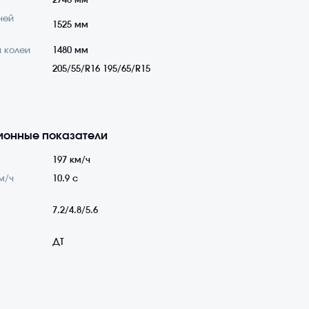
2740 мм
ней
1525 мм
 колеи
1480 мм
205/55/R16 195/65/R15
ионные показатели
197 км/ч
м/ч
10.9 с
а
7.2/4.8/5.6
ДТ