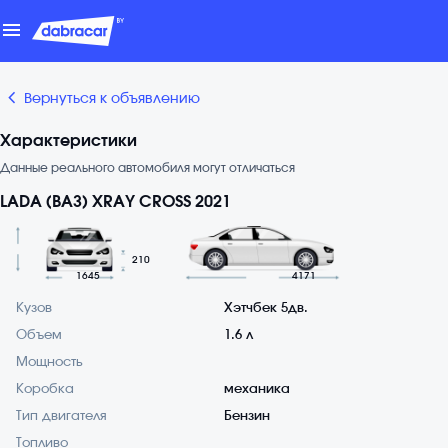
menu
chevron_backward
Вернуться к объявлению
Характеристики
Данные реального автомобиля могут отличаться
LADA (ВАЗ) XRAY CROSS 2021
210
1645
4171
Кузов
Хэтчбек 5дв.
Объем
1.6 л
Мощность
Коробка
механика
Тип двигателя
Бензин
Топливо