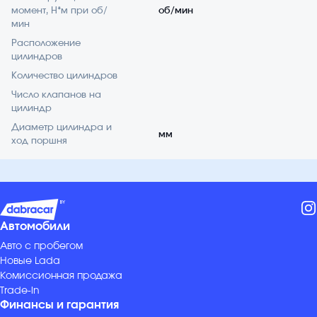
момент, Н*м при об/
об/мин
мин
Расположение
цилиндров
Количество цилиндров
Число клапанов на
цилиндр
Диаметр цилиндра и
мм
ход поршня
Автомобили
Авто с пробегом
Новые Lada
Комиссионная продажа
Trade-in
Финансы и гарантия