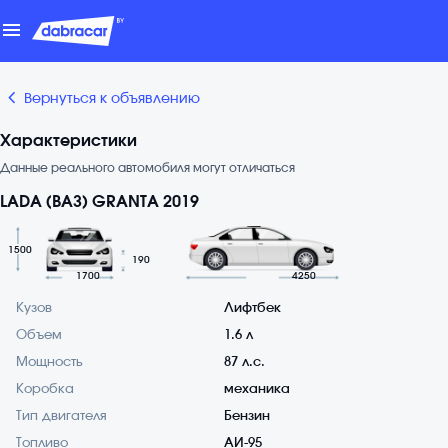
menu
chevron_backward
Вернуться к объявлению
Характеристики
Данные реального автомобиля могут отличаться
LADA (ВАЗ) GRANTA 2019
1500
190
1700
4250
Кузов
Лифтбек
Объем
1.6 л
Мощность
87 л.с.
Коробка
механика
Тип двигателя
Бензин
Топливо
АИ-95