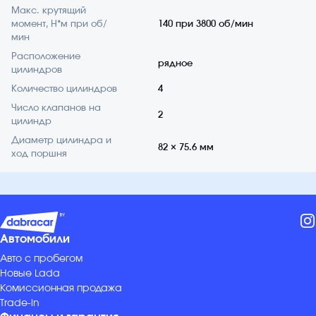
Макс. крутящий
момент, Н*м при об/
140 при 3800 об/мин
мин
Расположение
рядное
цилиндров
Количество цилиндров
4
Число клапанов на
2
цилиндр
Диаметр цилиндра и
82 × 75.6 мм
ход поршня
Автомобили
Авто с пробегом
Новые Lada
Комиссионная продажа
Trade-in