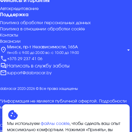
Финансы и гарантия
Автокредитование
Поддержка
Политика обработки персональных данных
Политика в отношении обработки cookie
Контакты
Вакансии
Минск, пр-т Независимости, 165А
location_on
arrow_drop_down
пн-сб: с 9:00 до 20:00 вс: с 10:00 до 19:00
call
+375 29 237 41 06
forum
Написать в службу заботы
mail
support@dabracar.by
dabracar 2020-2026 © Все права защищены
*Информация не является публичной офертой. Подробности
можно уточнить в отделе продаж.
Мы используем
файлы cookie
, чтобы сделать ваш опыт
Общество с ограниченной ответственностью «ДабракарГрупп»,
максимально комфортным. Нажимая «Принять», вы
зарегистрировано 04.01.2024 Минским горисполкомом в ЕГР за №