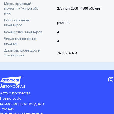
Макс. крутящий
момент, Н*м при об/
275 при 2500 – 4500 об/мин
мин
Расположение
рядное
цилиндров
Количество цилиндров
4
Число клапанов на
4
цилиндр
Диаметр цилиндра и
74 × 86.6 мм
ход поршня
Автомобили
Авто с пробегом
Новые Lada
Комиссионная продажа
Trade-in