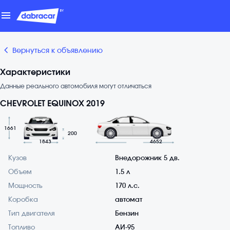
menu
chevron_backward
Вернуться к объявлению
Характеристики
Данные реального автомобиля могут отличаться
CHEVROLET EQUINOX 2019
1661
200
1843
4652
Кузов
Внедорожник 5 дв.
Объем
1.5 л
Мощность
170 л.с.
Коробка
автомат
Тип двигателя
Бензин
Топливо
АИ-95