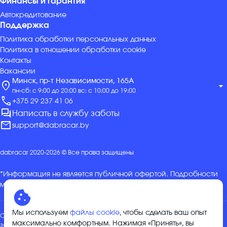
Финансы и гарантия
Автокредитование
Поддержка
Политика обработки персональных данных
Политика в отношении обработки cookie
Контакты
Вакансии
Минск, пр-т Независимости, 165А
location_on
arrow_drop_down
пн-сб: с 9:00 до 20:00 вс: с 10:00 до 19:00
call
+375 29 237 41 06
forum
Написать в службу заботы
mail
support@dabracar.by
dabracar 2020-2026 © Все права защищены
*Информация не является публичной офертой. Подробности
можно уточнить в отделе продаж.
Мы используем
файлы cookie
, чтобы сделать ваш опыт
Общество с ограниченной ответственностью «ДабракарГрупп»,
максимально комфортным. Нажимая «Принять», вы
зарегистрировано 04.01.2024 Минским горисполкомом в ЕГР за №