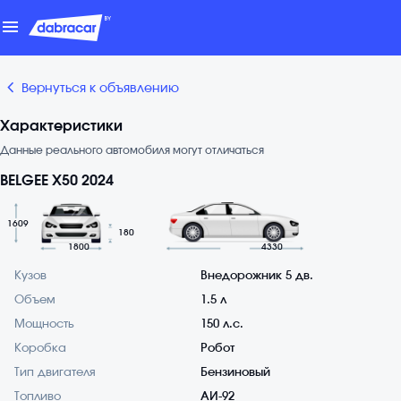
menu
chevron_backward
Вернуться к объявлению
Характеристики
Данные реального автомобиля могут отличаться
BELGEE X50 2024
1609
180
1800
4330
Кузов
Внедорожник 5 дв.
Объем
1.5 л
Мощность
150 л.с.
Коробка
Робот
Тип двигателя
Бензиновый
Топливо
АИ-92