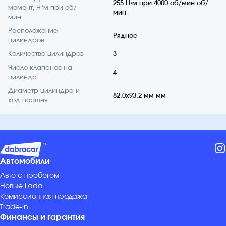
255 Н⋅м при 4000 об/мин об/
момент, Н*м при об/
мин
мин
Расположение
Рядное
цилиндров
Количество цилиндров
3
Число клапанов на
4
цилиндр
Диаметр цилиндра и
82.0x93.2 мм мм
ход поршня
Автомобили
Авто с пробегом
Новые Lada
Комиссионная продажа
Trade-in
Финансы и гарантия