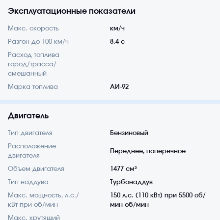
Эксплуатационные показатели
Макс. скорость
км/ч
Разгон до 100 км/ч
8.4 с
Расход топлива
город/трасса/
смешанный
Марка топлива
АИ-92
Двигатель
Тип двигателя
Бензиновый
Расположение
Переднее, поперечное
двигателя
Объем двигателя
1477 см³
Тип наддува
Турбонаддув
Макс. мощность, л.с./
150 л.с. (110 кВт) при 5500 об/
кВт при об/мин
мин об/мин
Макс. крутящий