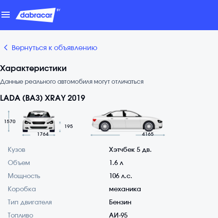
menu
chevron_backward
Вернуться к объявлению
Характеристики
Данные реального автомобиля могут отличаться
LADA (ВАЗ) XRAY 2019
1570
195
1764
4165
Кузов
Хэтчбек 5 дв.
Объем
1.6 л
Мощность
106 л.с.
Коробка
механика
Тип двигателя
Бензин
Топливо
АИ-95