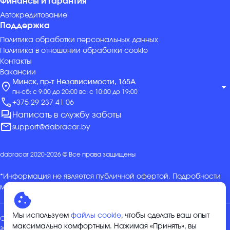
Финансы и гарантия
Автокредитование
Поддержка
Политика обработки персональных данных
Политика в отношении обработки cookie
Контакты
Вакансии
Минск, пр-т Независимости, 165А
location_on
arrow_drop_down
пн-сб: с 9:00 до 20:00 вс: с 10:00 до 19:00
call
+375 29 237 41 06
forum
Написать в службу заботы
mail
support@dabracar.by
dabracar 2020-2026 © Все права защищены
*Информация не является публичной офертой. Подробности
можно уточнить в отделе продаж.
Мы используем
файлы cookie
, чтобы сделать ваш опыт
Общество с ограниченной ответственностью «ДабракарГрупп»,
максимально комфортным. Нажимая «Принять», вы
зарегистрировано 04.01.2024 Минским горисполкомом в ЕГР за №