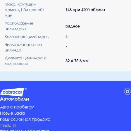
Макс. крутящий
момент, Н*м при об/
148 при 4200 об/мин
мин
Расположение
рядное
цилиндров
Количество цилиндров
4
Число клапанов на
4
цилиндр
Диаметр цилиндра и
82 × 75.6 мм
ход поршня
Автомобили
Авто с пробегом
Новые Lada
Комиссионная продажа
Trade-in