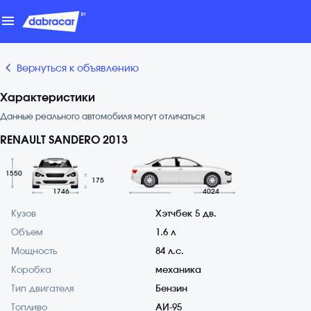
menu
chevron_backward
Вернуться к объявлению
Характеристики
Данные реального автомобиля могут отличаться
RENAULT SANDERO 2013
1550
175
1746
4024
Кузов
Хэтчбек 5 дв.
Объем
1.6 л
Мощность
84 л.с.
Коробка
механика
Тип двигателя
Бензин
Топливо
АИ-95