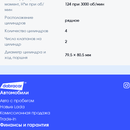
момент, Н*м при об/
124 при 3000 об/мин
мин
Расположение
рядное
цилиндров
Количество цилиндров
4
Число клапанов на
2
цилиндр
Диаметр цилиндра и
79.5 × 80.5 мм
ход поршня
Автомобили
Авто с пробегом
Новые Lada
Комиссионная продажа
Trade-in
Финансы и гарантия