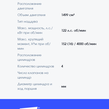
Расположение
двигателя
Объем двигателя
1499 см³
Тип наддува
Макс. мощность, л.с./
122 л.с. об/мин
кВт при об/мин
Макс. крутящий
момент, Н*м при об/
152 (16) / 4000 об/мин
мин
Расположение
цилиндров
Количество цилиндров
4
Число клапанов на
цилиндр
Диаметр цилиндра и
мм
ход поршня