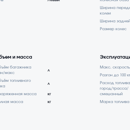
ль
Левый
Колесная база
Ширина перед
колеи
Ширина задней
Размер колес
бъем и масса
Эксплуатац
бъём багажника
Макс. скорость
л
ин/макс
Разгон до 100 к
ъём топливного
Расход топлив
л
ака
город/трасса/
наряженная масса
кг
смешанный
лная масса
кг
Марка топлива