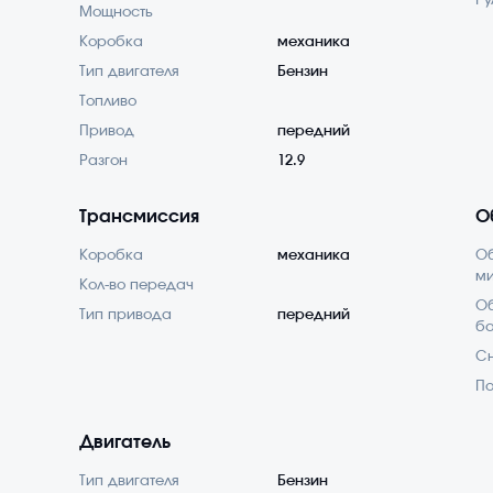
Ру
Мощность
Коробка
механика
Тип двигателя
Бензин
Топливо
Привод
передний
Разгон
12.9
Трансмиссия
О
Коробка
механика
О
м
Кол-во передач
Об
Тип привода
передний
б
С
По
Двигатель
Тип двигателя
Бензин