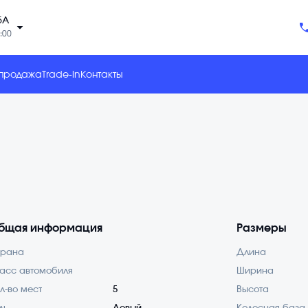
5А
arrow_drop_down
:00
 продажа
Trade-in
Контакты
бщая информация
Размеры
трана
Длина
асс автомобиля
Ширина
л-во мест
5
Высота