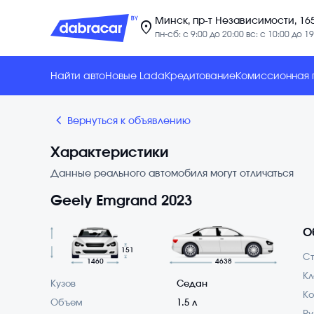
Минск, пр-т Независимости, 16
location_on
пн-сб: с 9:00 до 20:00 вс: с 10:00 до 19
Найти авто
Новые Lada
Кредитование
Комиссионная
chevron_backward
Вернуться к объявлению
Характеристики
Данные реального автомобиля могут отличаться
Geely Emgrand 2023
О
151
С
1460
4638
Кл
Кузов
Седан
Ко
Объем
1.5 л