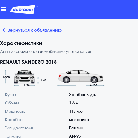
menu
chevron_backward
Вернуться к объявлению
Характеристики
Данные реального автомобиля могут отличаться
RENAULT SANDERO 2018
1626
195
1757
4083
Кузов
Хэтчбек 5 дв.
Объем
1.6 л
Мощность
113 л.с.
Коробка
механика
Тип двигателя
Бензин
Топливо
АИ-95