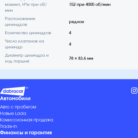
момент, Н*м при об/
152 при 4000 об/мин
мин
Расположение
рядное
цилиндров
Количество цилиндров
4
Число клапанов на
4
цилиндр
Диаметр цилиндра и
78 × 83.6 мм
ход поршня
Автомобили
Авто с пробегом
Новые Lada
Комиссионная продажа
Trade-in
Финансы и гарантия