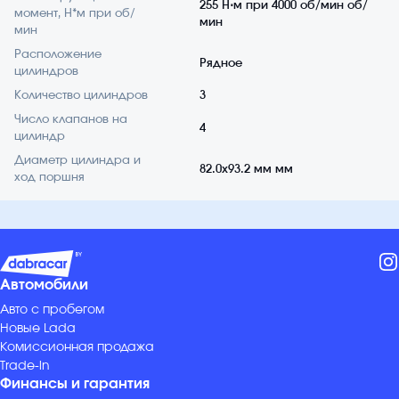
255 Н⋅м при 4000 об/мин об/
момент, Н*м при об/
мин
мин
Расположение
Рядное
цилиндров
Количество цилиндров
3
Число клапанов на
4
цилиндр
Диаметр цилиндра и
82.0x93.2 мм мм
ход поршня
Автомобили
Авто с пробегом
Новые Lada
Комиссионная продажа
Trade-in
Финансы и гарантия