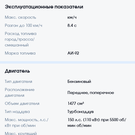
Эксплуатационные показатели
Макс. скорость
км/ч
Разгон до 100 км/ч
8.4 с
Расход топлива
город/трасса/
смешанный
Марка топлива
АИ-92
Двигатель
Тип двигателя
Бензиновый
Расположение
Переднее, поперечное
двигателя
Объем двигателя
1477 см³
Тип наддува
Турбонаддув
Макс. мощность, л.с./
150 л.с. (110 кВт) при 5500 об/
кВт при об/мин
мин об/мин
Макс. крутящий