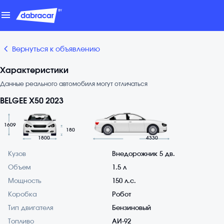
menu
chevron_backward
Вернуться к объявлению
Характеристики
Данные реального автомобиля могут отличаться
BELGEE X50 2023
1609
180
1800
4330
Кузов
Внедорожник 5 дв.
Объем
1.5 л
Мощность
150 л.с.
Коробка
Робот
Тип двигателя
Бензиновый
Топливо
АИ-92