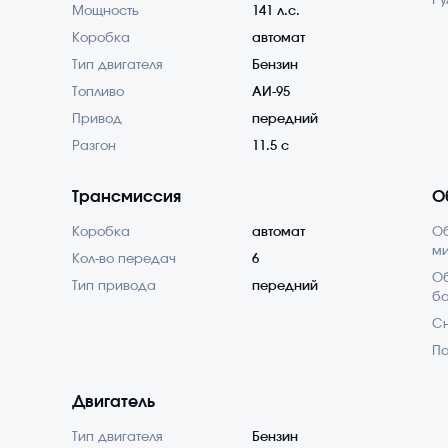
Ру
Мощность
141 л.с.
Коробка
автомат
Тип двигателя
Бензин
Топливо
АИ-95
Привод
передний
Разгон
11.5 с
Трансмиссия
О
Коробка
автомат
О
м
Кол-во передач
6
Об
Тип привода
передний
б
С
По
Двигатель
Тип двигателя
Бензин