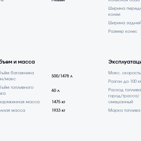
ль
Левый
Колесная база
Ширина перед
колеи
Ширина задней
Размер колес
бъем и масса
Эксплуатац
бъём багажника
Макс. скорость
500/1478 л
ин/макс
Разгон до 100 к
ъём топливного
Расход топлив
60 л
ака
город/трасса/
наряженная масса
1475 кг
смешанный
лная масса
1933 кг
Марка топлива