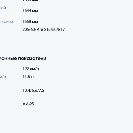
2685 мм
ней
1544 мм
 колеи
1558 мм
205/60/R16 215/50/R17
ионные показатели
192 км/ч
м/ч
11.5 с
а
10.4/5.6/7.2
АИ-95