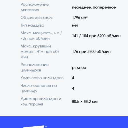
Расположение
переднее, поперечное
двигателя
Объем двигателя
1796 см³
Тип наддува
нет
Макс. мощность, л.с./
141 / 104 при 6200 об/мин
кВт при об/мин
Макс. крутящий
момент, Н*м при об/
176 при 3800 об/мин
мин
Расположение
рядное
цилиндров
Количество цилиндров
4
Число клапанов на
4
цилиндр
Диаметр цилиндра и
80.5 × 88.2 мм
ход поршня