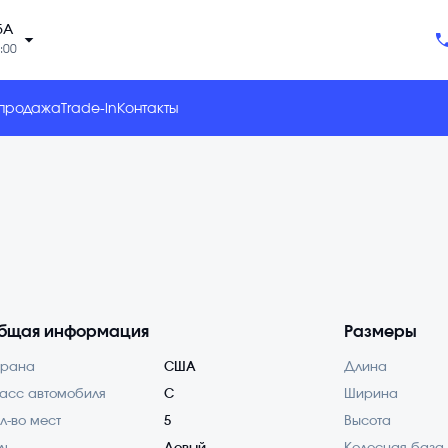
5А
arrow_drop_down
:00
 продажа
Trade-in
Контакты
бщая информация
Размеры
трана
США
Длина
асс автомобиля
C
Ширина
л-во мест
5
Высота