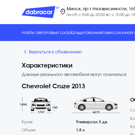
Минск, пр-т Независимости, 16
location_on
пн-сб: с 9:00 до 20:00 вс: с 10:00 до 19
Найти авто
Новые Lada
Кредитование
Комиссионная
chevron_backward
Вернуться к объявлению
Характеристики
Данные реального автомобиля могут отличаться
Chevrolet Cruze 2013
О
1484
140
С
1797
4675
Кл
Кузов
Универсал 5 дв.
Ко
Объем
1.8 л