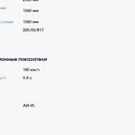
2560 мм
ней
1560 мм
 колеи
1560 мм
225/65/R17
ионные показатели
180 км/ч
м/ч
9.4 с
а
АИ-95