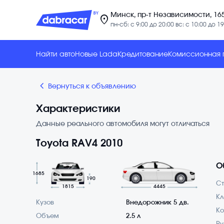
Минск, пр-т Независимости, 16
location_on
пн-сб: с 9:00 до 20:00 вс: с 10:00 до 19
Найти авто
Новые Lada
Кредитование
Комиссионная
chevron_backward
Вернуться к объявлению
Характеристики
Данные реального автомобиля могут отличаться
Toyota RAV4 2010
О
1685
190
С
1815
4445
Кл
Кузов
Внедорожник 5 дв.
Ко
Объем
2.5 л