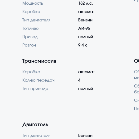
Ру
Мощность
182 л.с.
Коробка
автомат
Тип двигателя
Бензин
Топливо
АИ-95
Привод
полный
Разгон
9.4 с
Трансмиссия
О
Коробка
автомат
О
м
Кол-во передач
4
Об
Тип привода
полный
б
С
По
Двигатель
Тип двигателя
Бензин