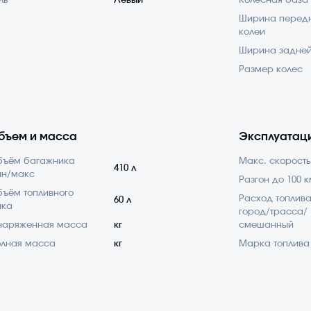
ль
Левый
Колесная база
Ширина перед
колеи
Ширина задней
Размер колес
бъем и масса
Эксплуатац
бъём багажника
Макс. скорость
410 л
ин/макс
Разгон до 100 к
ъём топливного
Расход топлив
60 л
ака
город/трасса/
наряженная масса
кг
смешанный
лная масса
кг
Марка топлива