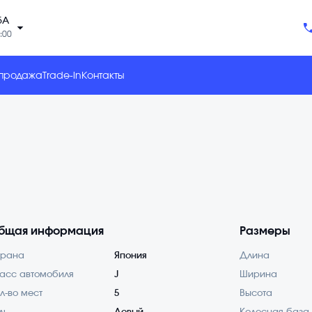
5А
arrow_drop_down
:00
 продажа
Trade-in
Контакты
бщая информация
Размеры
трана
Япония
Длина
асс автомобиля
J
Ширина
л-во мест
5
Высота