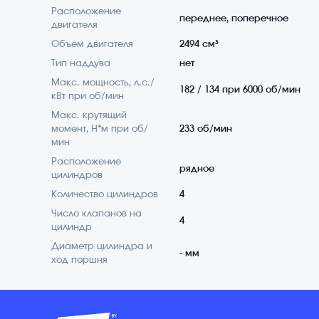
Расположение
переднее, поперечное
двигателя
Объем двигателя
2494 см³
Тип наддува
нет
Макс. мощность, л.с./
182 / 134 при 6000 об/мин
кВт при об/мин
Макс. крутящий
момент, Н*м при об/
233 об/мин
мин
Расположение
рядное
цилиндров
Количество цилиндров
4
Число клапанов на
4
цилиндр
Диаметр цилиндра и
- мм
ход поршня