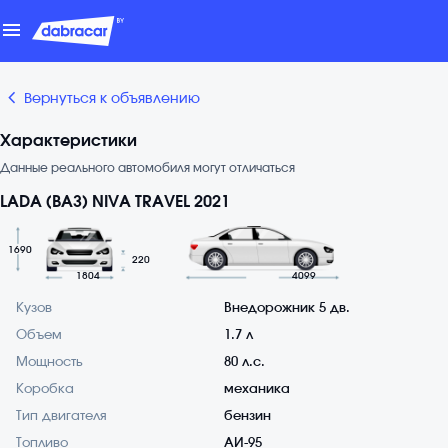
menu
chevron_backward
Вернуться к объявлению
Характеристики
Данные реального автомобиля могут отличаться
LADA (ВАЗ) NIVA TRAVEL 2021
1690
220
1804
4099
Кузов
Внедорожник 5 дв.
Объем
1.7 л
Мощность
80 л.с.
Коробка
механика
Тип двигателя
бензин
Топливо
АИ-95