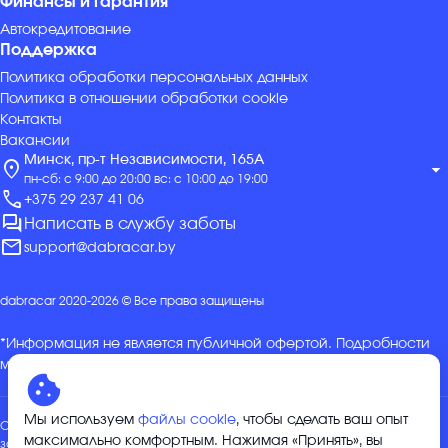
Финансы и гарантия
Автокредитование
Поддержка
Политика обработки персональных данных
Политика в отношении обработки cookie
Контакты
Вакансии
Минск, пр-т Независимости, 165А
location_on
arrow_drop_down
пн-сб: с 9:00 до 20:00 вс: с 10:00 до 19:00
call
+375 29 237 41 06
forum
Написать в службу заботы
mail
support@dabracar.by
dabracar 2020-2026 © Все права защищены
*Информация не является публичной офертой. Подробности
можно уточнить в отделе продаж.
Мы используем
файлы cookie
, чтобы сделать ваш опыт
Общество с ограниченной ответственностью «ДабракарГрупп»,
максимально комфортным. Нажимая «Принять», вы
зарегистрировано 04.01.2024 Минским горисполкомом в ЕГР за №