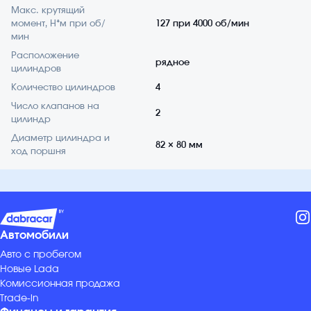
Макс. крутящий
момент, Н*м при об/
127 при 4000 об/мин
мин
Расположение
рядное
цилиндров
Количество цилиндров
4
Число клапанов на
2
цилиндр
Диаметр цилиндра и
82 × 80 мм
ход поршня
Автомобили
Авто с пробегом
Новые Lada
Комиссионная продажа
Trade-in