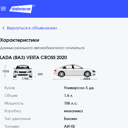
menu
chevron_backward
Вернуться к объявлению
Характеристики
Данные реального автомобиля могут отличаться
LADA (ВАЗ) VESTA CROSS 2020
1532
203
1785
4424
Кузов
Универсал 5 дв.
Объем
1.6 л
Мощность
106 л.с.
Коробка
механика
Тип двигателя
Бензин
Топливо
АИ-92