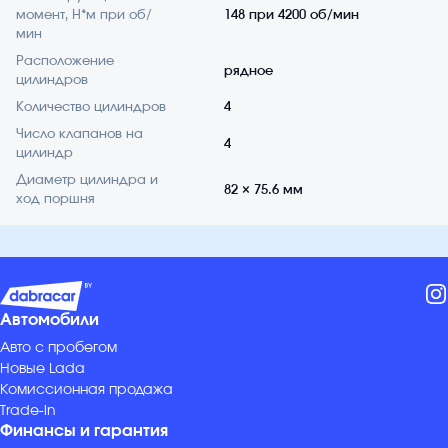
момент, Н*м при об/
148 при 4200 об/мин
мин
Расположение
рядное
цилиндров
Количество цилиндров
4
Число клапанов на
4
цилиндр
Диаметр цилиндра и
82 × 75.6 мм
ход поршня
Автомобили
Авто с пробегом
Новые Lada
Комиссионная продажа
Trade-in
Финансы и гарантия