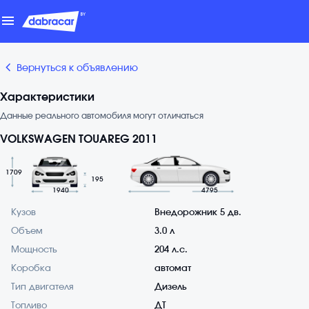
menu
chevron_backward
Вернуться к объявлению
Характеристики
Данные реального автомобиля могут отличаться
VOLKSWAGEN TOUAREG 2011
1709
195
1940
4795
Кузов
Внедорожник 5 дв.
Объем
3.0 л
Мощность
204 л.с.
Коробка
автомат
Тип двигателя
Дизель
Топливо
ДТ