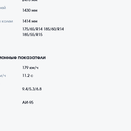
2476 мм
ней
1430 мм
 колеи
1414 мм
175/65/R14 185/60/R14
185/55/R15
ионные показатели
179 км/ч
м/ч
11.2 с
а
9.4/5.3/6.8
АИ-95