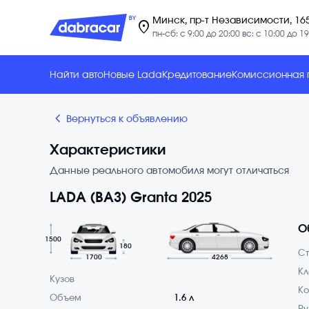
Минск, пр-т Независимости, 16
location_on
пн-сб: с 9:00 до 20:00 вс: с 10:00 до 19
Найти авто
Новые Lada
Кредитование
Комиссионная
chevron_backward
Вернуться к объявлению
Характеристики
Данные реального автомобиля могут отличаться
LADA (ВАЗ) Granta 2025
О
1500
180
С
1700
4268
Кл
Кузов
Ко
Объем
1.6 л