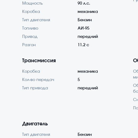
Ру
Мощность
90 л.с.
Коробка
механика
Тип двигателя
Бензин
Топливо
АИ-95
Привод
передний
Разгон
11.2 с
Трансмиссия
О
Коробка
механика
О
м
Кол-во передач
5
Об
Тип привода
передний
б
С
По
Двигатель
Тип двигателя
Бензин