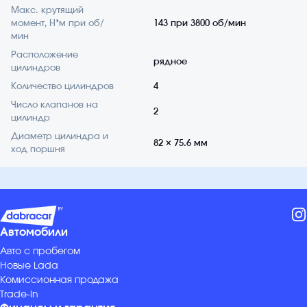
Макс. крутящий
момент, Н*м при об/
143 при 3800 об/мин
мин
Расположение
рядное
цилиндров
Количество цилиндров
4
Число клапанов на
2
цилиндр
Диаметр цилиндра и
82 × 75.6 мм
ход поршня
Автомобили
Авто с пробегом
Новые Lada
Комиссионная продажа
Trade-in