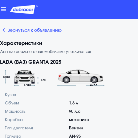
menu
chevron_backward
Вернуться к объявлению
Характеристики
Данные реального автомобиля могут отличаться
LADA (ВАЗ) GRANTA 2025
1500
180
1700
4268
Кузов
Объем
1.6 л
Мощность
90 л.с.
Коробка
механика
Тип двигателя
Бензин
Топливо
АИ-95