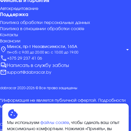
Финансы и гарантия
Автокредитование
Поддержка
Политика обработки персональных данных
Политика в отношении обработки cookie
Контакты
Вакансии
Минск, пр-т Независимости, 165А
location_on
arrow_drop_down
пн-сб: с 9:00 до 20:00 вс: с 10:00 до 19:00
call
+375 29 237 41 06
forum
Написать в службу заботы
mail
support@dabracar.by
dabracar 2020-2026 © Все права защищены
*Информация не является публичной офертой. Подробности
можно уточнить в отделе продаж.
Мы используем
файлы cookie
, чтобы сделать ваш опыт
Общество с ограниченной ответственностью «ДабракарГрупп»,
максимально комфортным. Нажимая «Принять», вы
зарегистрировано 04.01.2024 Минским горисполкомом в ЕГР за №