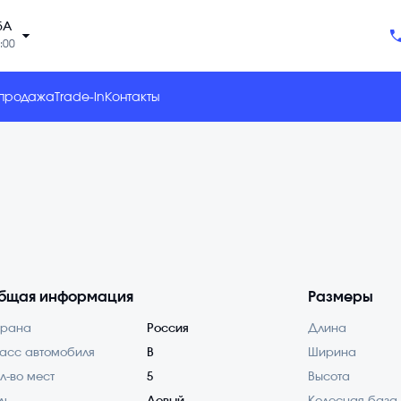
5А
arrow_drop_down
:00
 продажа
Trade-in
Контакты
бщая информация
Размеры
трана
Россия
Длина
асс автомобиля
B
Ширина
л-во мест
5
Высота