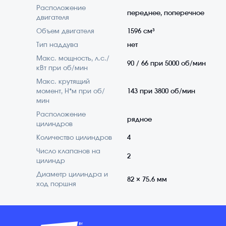
Расположение
переднее, поперечное
двигателя
Объем двигателя
1596 см³
Тип наддува
нет
Макс. мощность, л.с./
90 / 66 при 5000 об/мин
кВт при об/мин
Макс. крутящий
момент, Н*м при об/
143 при 3800 об/мин
мин
Расположение
рядное
цилиндров
Количество цилиндров
4
Число клапанов на
2
цилиндр
Диаметр цилиндра и
82 × 75.6 мм
ход поршня