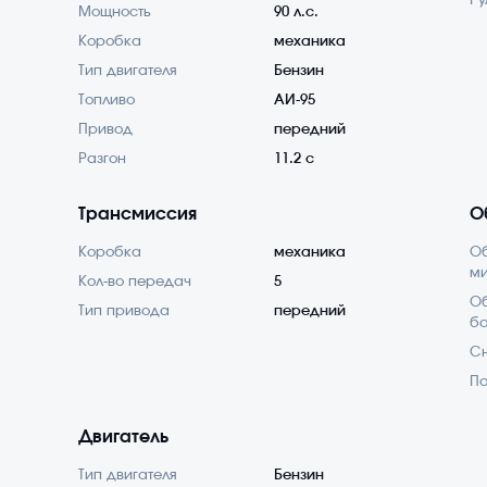
Ру
Мощность
90 л.с.
Коробка
механика
Тип двигателя
Бензин
Топливо
АИ-95
Привод
передний
Разгон
11.2 с
Трансмиссия
О
Коробка
механика
О
м
Кол-во передач
5
Об
Тип привода
передний
б
С
По
Двигатель
Тип двигателя
Бензин