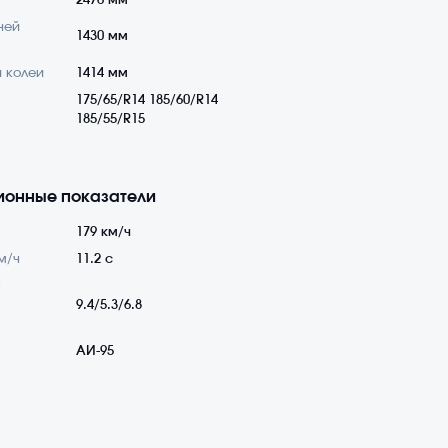
2476 мм
ней
1430 мм
 колеи
1414 мм
175/65/R14 185/60/R14
185/55/R15
ионные показатели
179 км/ч
м/ч
11.2 с
а
9.4/5.3/6.8
АИ-95