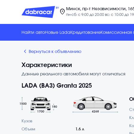
Минск, пр-т Независимости, 16
location_on
пн-сб: с 9:00 до 20:00 вс: с 10:00 до 19
Найти авто
Новые Lada
Кредитование
Комиссионная
chevron_backward
Вернуться к объявлению
Характеристики
Данные реального автомобиля могут отличаться
LADA (ВАЗ) Granta 2025
О
1500
180
С
1700
4268
Кл
Кузов
Ко
Объем
1.6 л