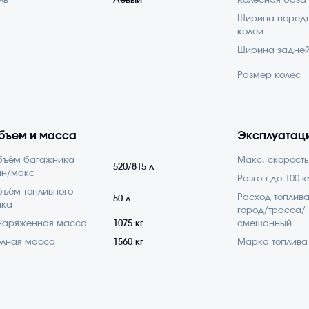
ль
Левый
Колесная база
Ширина перед
колеи
Ширина задней
Размер колес
бъем и масса
Эксплуатац
бъём багажника
Макс. скорость
520/815 л
ин/макс
Разгон до 100 к
ъём топливного
Расход топлив
50 л
ака
город/трасса/
наряженная масса
1075 кг
смешанный
лная масса
1560 кг
Марка топлива