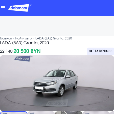
menu
chevron_forward
chevron_forward
Главная
Найти авто
LADA (ВАЗ) Granta, 2020
LADA (ВАЗ) Granta, 2020
20 500 BYN
22 140
от
113 BYN
/мес