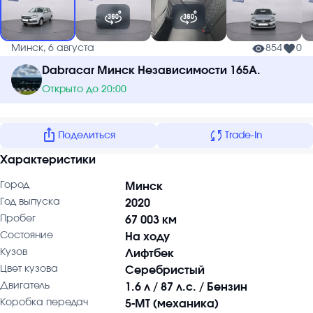
Минск, 6 августа
854
0
Dabracar Минск Независимости 165А.
Открыто до 20:00
ios_share
sync
Поделиться
Trade-In
Характеристики
Город
Минск
Год выпуска
2020
Пробег
67 003 км
Состояние
На ходу
Кузов
Лифтбек
Цвет кузова
Серебристый
Двигатель
1.6 л / 87 л.с. / Бензин
Коробка передач
5-MT (механика)