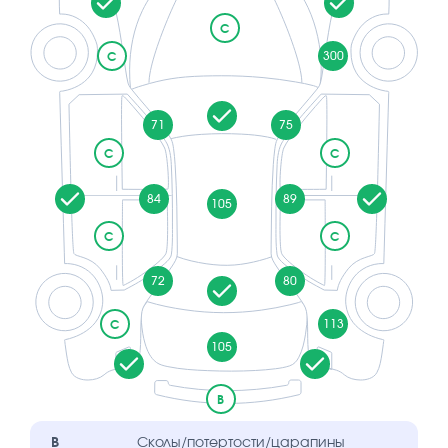
C
300
C
71
75
C
C
84
89
105
C
C
72
80
113
C
105
B
B
Сколы/потертости/царапины