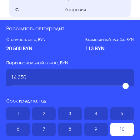
C
Коррозия
Рассчитать автокредит
Стоимость авто, BYN
Ежемесячный платёж, BYN
20 500 BYN
113 BYN
Первоначальный взнос, BYN
Срок кредита, год
1
2
3
4
5
6
7
8
9
10