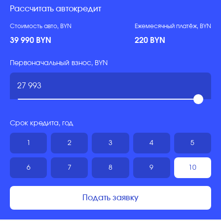
Рассчитать автокредит
Стоимость авто, BYN
Ежемесячный платёж, BYN
39 990 BYN
220 BYN
Первоначальный взнос, BYN
Срок кредита, год
1
2
3
4
5
6
7
8
9
10
Подать заявку