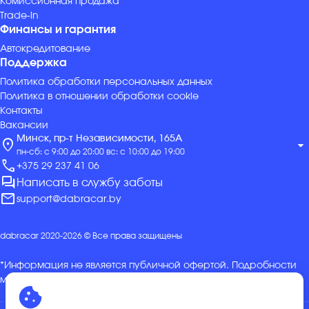
Комиссионная продажа
Trade-in
Финансы и гарантия
Автокредитование
Поддержка
Политика обработки персональных данных
Политика в отношении обработки cookie
Контакты
Вакансии
Минск, пр-т Независимости, 165А
location_on
arrow_drop_down
пн-сб: с 9:00 до 20:00 вс: с 10:00 до 19:00
call
+375 29 237 41 06
forum
Написать в службу заботы
mail
support@dabracar.by
dabracar 2020-2026 © Все права защищены
*Информация не является публичной офертой. Подробности
можно уточнить в отделе продаж.