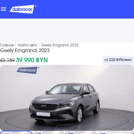
menu
chevron_forward
chevron_forward
Главная
Найти авто
Geely Emgrand, 2023
Geely Emgrand, 2023
39 990 BYN
43 189
от
220 BYN
/мес