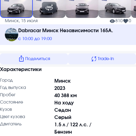
Минск, 15 июля
810
0
Dabracar Минск Независимости 165А.
с 10:00 до 19:00
ios_share
sync
Поделиться
Trade-In
Характеристики
Город
Минск
Год выпуска
2023
Пробег
40 388 км
Состояние
На ходу
Кузов
Седан
Цвет кузова
Серый
Двигатель
1.5 л / 122 л.с. /
Бензин