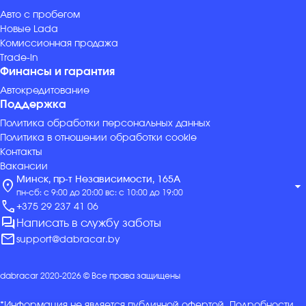
Авто с пробегом
Новые Lada
Комиссионная продажа
Trade-in
Финансы и гарантия
Автокредитование
Поддержка
Политика обработки персональных данных
Политика в отношении обработки cookie
Контакты
Вакансии
Минск, пр-т Независимости, 165А
location_on
arrow_drop_down
пн-сб: с 9:00 до 20:00 вс: с 10:00 до 19:00
call
+375 29 237 41 06
forum
Написать в службу заботы
mail
support@dabracar.by
dabracar 2020-2026 © Все права защищены
*Информация не является публичной офертой. Подробности