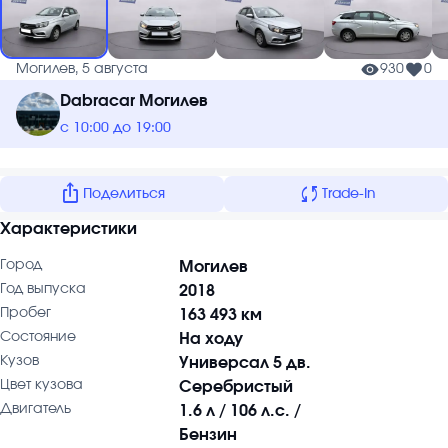
Могилев, 5 августа
930
0
Dabracar Могилев
с 10:00 до 19:00
ios_share
sync
Поделиться
Trade-In
Характеристики
Город
Могилев
Год выпуска
2018
Пробег
163 493 км
Состояние
На ходу
Кузов
Универсал 5 дв.
Цвет кузова
Серебристый
Двигатель
1.6 л / 106 л.с. /
Бензин