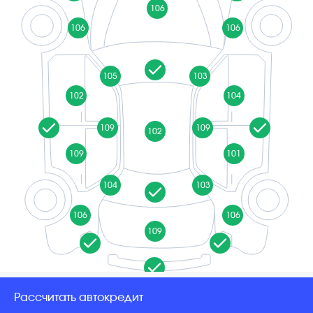
106
106
106
105
103
102
104
109
109
102
109
101
104
103
106
106
109
Рассчитать автокредит