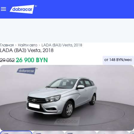
menu
chevron_forward
chevron_forward
Главная
Найти авто
LADA (ВАЗ) Vesta, 2018
LADA (ВАЗ) Vesta, 2018
26 900 BYN
29 052
от
148 BYN
/мес