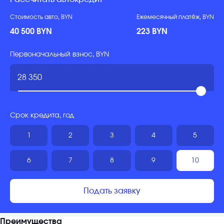
Стоимость авто, BYN
Ежемесячный платёж, BYN
40 500 BYN
223 BYN
Первоначальный взнос, BYN
Срок кредита, год
1
2
3
4
5
6
7
8
9
10
Подать заявку
Преимущества