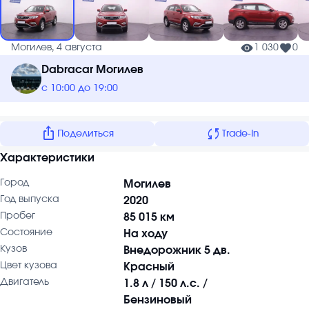
Могилев, 4 августа
1 030
0
Dabracar Могилев
с 10:00 до 19:00
ios_share
sync
Поделиться
Trade-In
Характеристики
Город
Могилев
Год выпуска
2020
Пробег
85 015 км
Состояние
На ходу
Кузов
Внедорожник 5 дв.
Цвет кузова
Красный
Двигатель
1.8 л / 150 л.с. /
Бензиновый