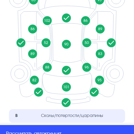
102
86
86
89
52
50
90
89
83
88
96
82
95
101
B
Сколы/потертости/царапины
Рассчитать автокредит