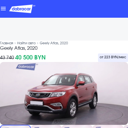
menu
chevron_forward
chevron_forward
Главная
Найти авто
Geely Atlas, 2020
Geely Atlas, 2020
40 500 BYN
43 740
от
223 BYN
/мес