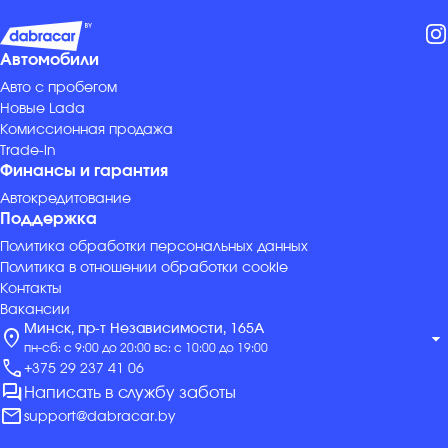
Автомобили
Авто с пробегом
Новые Lada
Комиссионная продажа
Trade-in
Финансы и гарантия
Автокредитование
Поддержка
Политика обработки персональных данных
Политика в отношении обработки cookie
Контакты
Вакансии
Минск, пр-т Независимости, 165А
location_on
arrow_drop_down
пн-сб: с 9:00 до 20:00 вс: с 10:00 до 19:00
call
+375 29 237 41 06
forum
Написать в службу заботы
mail
support@dabracar.by