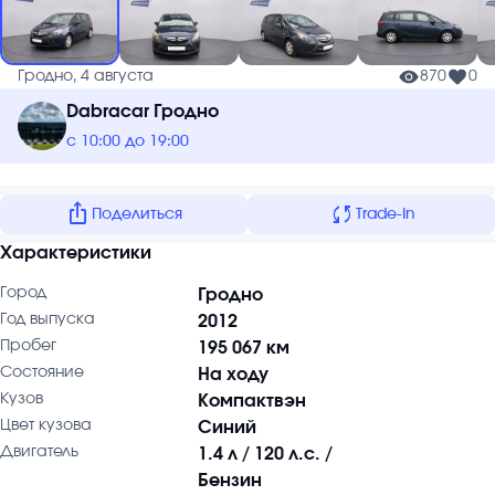
Гродно, 4 августа
870
0
Dabracar Гродно
с 10:00 до 19:00
ios_share
sync
Поделиться
Trade-In
Характеристики
Город
Гродно
Год выпуска
2012
Пробег
195 067 км
Состояние
На ходу
Кузов
Компактвэн
Цвет кузова
Синий
Двигатель
1.4 л / 120 л.с. /
Бензин