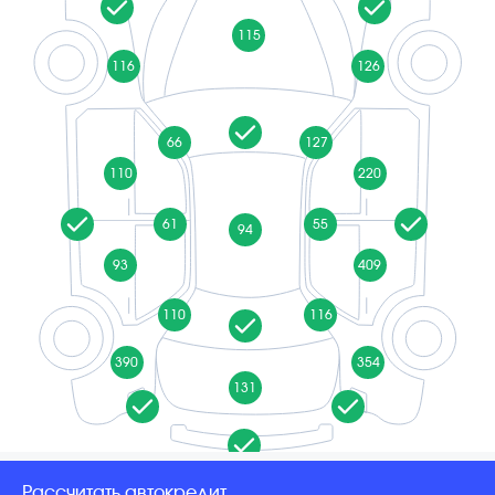
115
116
126
66
127
110
220
61
55
94
93
409
110
116
390
354
131
Рассчитать автокредит