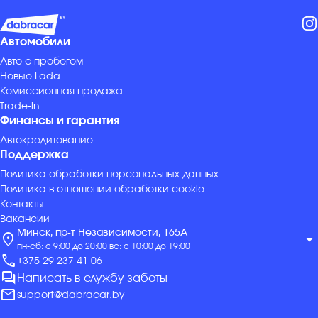
Автомобили
Авто с пробегом
Новые Lada
Комиссионная продажа
Trade-in
Финансы и гарантия
Автокредитование
Поддержка
Политика обработки персональных данных
Политика в отношении обработки cookie
Контакты
Вакансии
Минск, пр-т Независимости, 165А
location_on
arrow_drop_down
пн-сб: с 9:00 до 20:00 вс: с 10:00 до 19:00
call
+375 29 237 41 06
forum
Написать в службу заботы
mail
support@dabracar.by