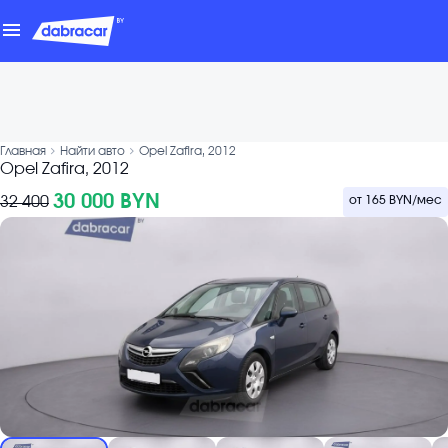
menu
chevron_forward
chevron_forward
Главная
Найти авто
Opel Zafira, 2012
Opel Zafira, 2012
30 000 BYN
32 400
от
165 BYN
/мес