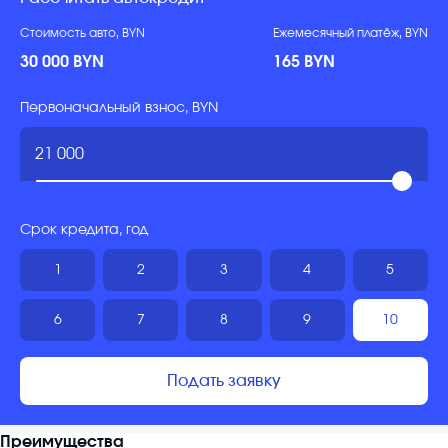
Стоимость авто, BYN
Ежемесячный платёж, BYN
30 000 BYN
165 BYN
Первоначальный взнос, BYN
Срок кредита, год
1
2
3
4
5
6
7
8
9
10
Подать заявку
Преимущества