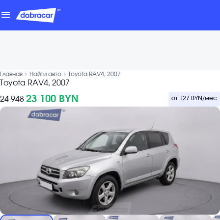
menu
chevron_forward
chevron_forward
Главная
Найти авто
Toyota RAV4, 2007
Toyota RAV4, 2007
23 100 BYN
24 948
от
127 BYN
/мес