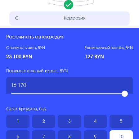
C
Коррозия
Рассчитать автокредит
Стоимость авто, BYN
Ежемесячный платёж, BYN
23 100 BYN
127 BYN
Первоначальный взнос, BYN
Срок кредита, год
1
2
3
4
5
6
7
8
9
10