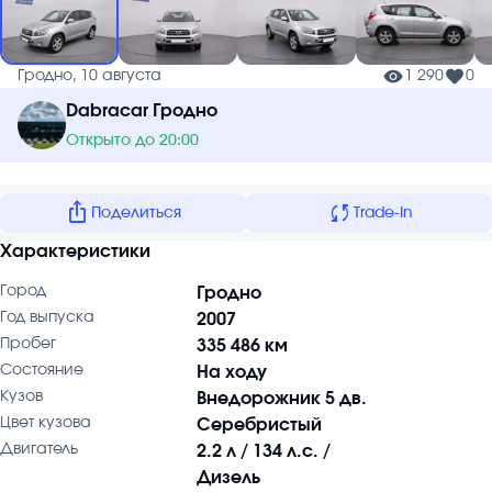
Гродно, 10 августа
1 290
0
Dabracar Гродно
Открыто до 20:00
ios_share
sync
Поделиться
Trade-In
Характеристики
Город
Гродно
Год выпуска
2007
Пробег
335 486 км
Состояние
На ходу
Кузов
Внедорожник 5 дв.
Цвет кузова
Серебристый
Двигатель
2.2 л / 134 л.с. /
Дизель