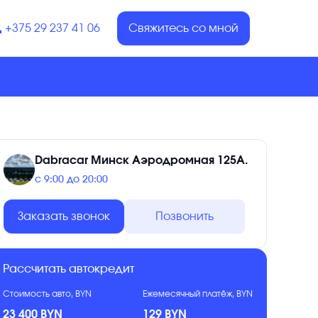
+375 29 237 41 06
Свяжитесь со мной
Dabracar Минск Аэродромная 125А.
с 9:00 до 20:00
Заказать звонок
Позвонить
Рассчитать автокредит
Стоимость авто, BYN
Ежемесячный платёж, BYN
23 400 BYN
129 BYN