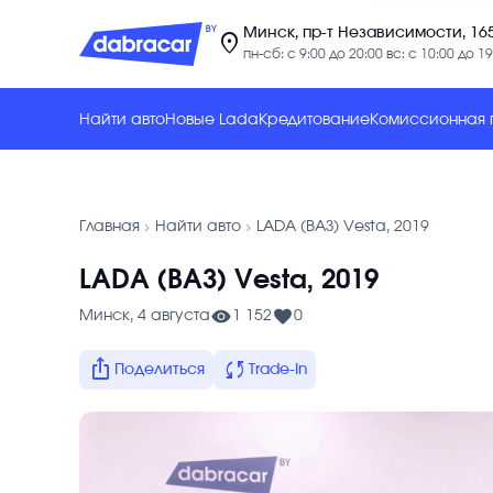
Минск, пр-т Независимости, 16
location_on
пн-сб: с 9:00 до 20:00 вс: с 10:00 до 19
Найти авто
Новые Lada
Кредитование
Комиссионная
chevron_forward
chevron_forward
Главная
Найти авто
LADA (ВАЗ) Vesta, 2019
LADA (ВАЗ) Vesta, 2019
Минск, 4 августа
1 152
0
ios_share
sync
Поделиться
Trade-In