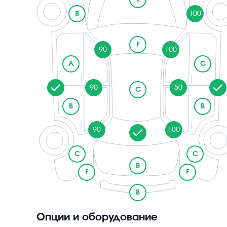
B
100
F
90
100
A
C
90
50
C
B
B
90
100
C
C
B
F
F
B
Опции и оборудование