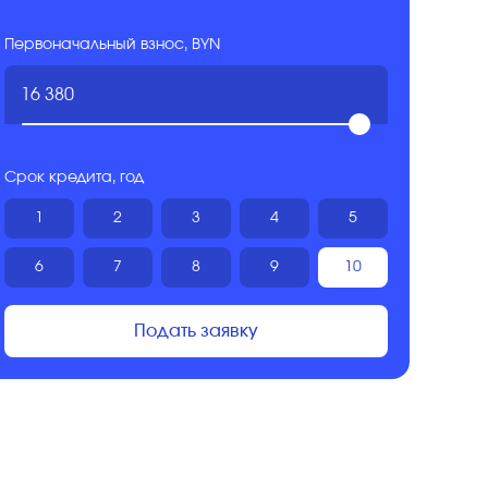
Первоначальный взнос, BYN
Срок кредита, год
1
2
3
4
5
6
7
8
9
10
Подать заявку