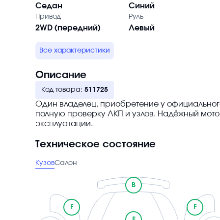
Седан
Синий
Привод
Руль
2WD (передний)
Левый
Все характеристики
Описание
Код товара:
511725
Один владелец, приобретение у официальног
полную проверку ЛКП и узлов. Надёжный мотор
эксплуатации.
Техническое состояние
Кузов
Салон
B
F
F
E