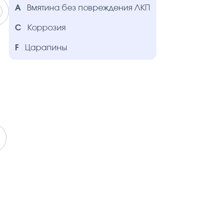
A
Вмятина без повреждения ЛКП
C
Коррозия
F
Царапины