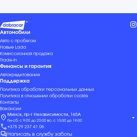
Автомобили
Авто с пробегом
Новые Lada
Комиссионная продажа
Trade-in
Финансы и гарантия
Автокредитование
Поддержка
Политика обработки персональных данных
Политика в отношении обработки cookie
Контакты
Вакансии
Минск, пр-т Независимости, 165А
location_on
arrow_drop_down
пн-сб: с 9:00 до 20:00 вс: с 10:00 до 19:00
call
+375 29 237 41 06
forum
Написать в службу заботы