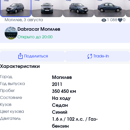
Могилев, 3 августа
1 088
0
Dabracar Могилев
Открыто до 20:00
ios_share
sync
Поделиться
Trade-In
Характеристики
Город
Могилев
Год выпуска
2011
Пробег
350 450 км
Состояние
На ходу
Кузов
Седан
Цвет кузова
Синий
Двигатель
1.6 л / 102 л.с. / Газ-
бензин