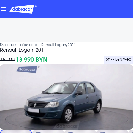
menu
chevron_forward
chevron_forward
Главная
Найти авто
Renault Logan, 2011
Renault Logan, 2011
13 990 BYN
15 109
от
77 BYN
/мес