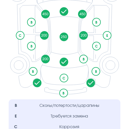
450
450
B
B
200
200
C
E
250
B
C
200
B
B
B
C
B
B
Сколы/потертости/царапины
E
Требуется замена
C
Коррозия