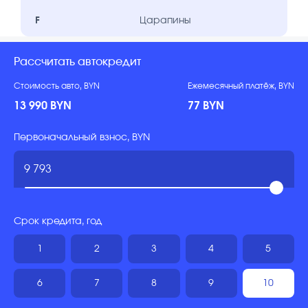
F
Царапины
Рассчитать автокредит
Стоимость авто, BYN
Ежемесячный платёж, BYN
13 990 BYN
77 BYN
Первоначальный взнос, BYN
Срок кредита, год
1
2
3
4
5
6
7
8
9
10