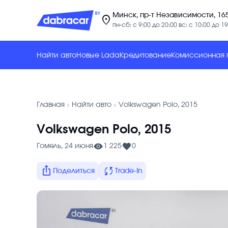
Минск, пр-т Независимости, 16
location_on
пн-сб: с 9:00 до 20:00 вс: с 10:00 до 19
Найти авто
Новые Lada
Кредитование
Комиссионная
chevron_forward
chevron_forward
Главная
Найти авто
Volkswagen Polo, 2015
Volkswagen Polo, 2015
Гомель, 24 июня
1 225
0
ios_share
sync
Поделиться
Trade-In