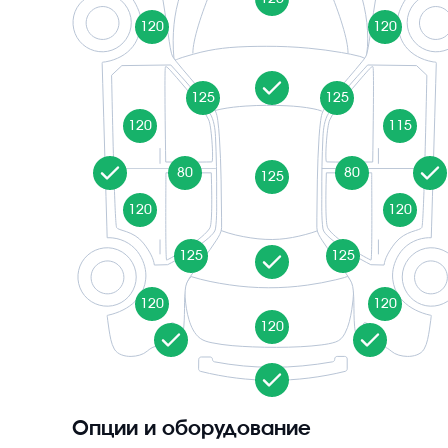
120
120
125
125
120
115
80
80
125
120
120
125
125
120
120
120
Опции и оборудование