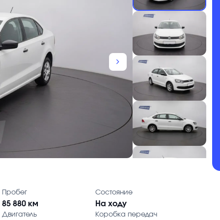
chevron_forward
Пробег
Состояние
85 880 км
На ходу
Двигатель
Коробка передач