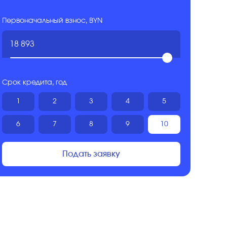
Первоначальный взнос, BYN
Срок кредита, год
1
2
3
4
5
6
7
8
9
10
Подать заявку