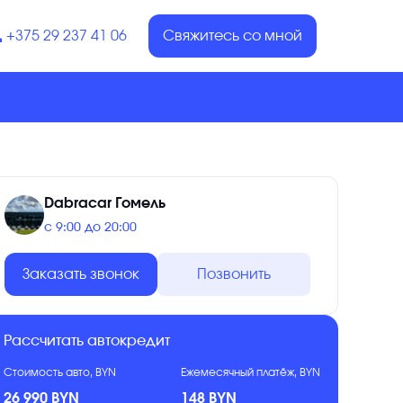
+375 29 237 41 06
Свяжитесь со мной
Dabracar Гомель
с 9:00 до 20:00
Заказать звонок
Позвонить
Рассчитать автокредит
Стоимость авто, BYN
Ежемесячный платёж, BYN
26 990 BYN
148 BYN