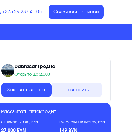
+375 29 237 41 06
Свяжитесь со мной
Dabracar Гродно
Открыто до 20:00
Заказать звонок
Позвонить
Рассчитать автокредит
Стоимость авто, BYN
Ежемесячный платёж, BYN
27 000 BYN
149 BYN