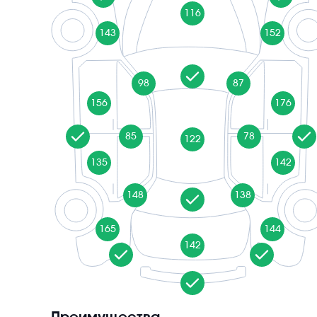
116
143
152
98
87
156
176
85
78
122
135
142
148
138
165
144
142