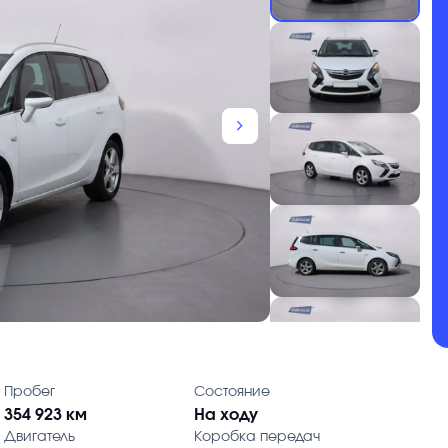
chevron_forward
Пробег
Состояние
354 923 км
На ходу
Двигатель
Коробка передач