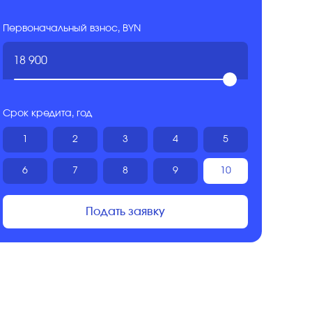
Первоначальный взнос, BYN
Срок кредита, год
1
2
3
4
5
6
7
8
9
10
Подать заявку