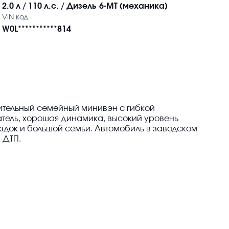
2.0 л / 110 л.с. / Дизель
6-MT (механика)
VIN код
W0L***********814
местительный семейный минивэн с гибкой
тель, хорошая динамика, высокий уровень
здок и большой семьи. Автомобиль в заводском
 ДТП.