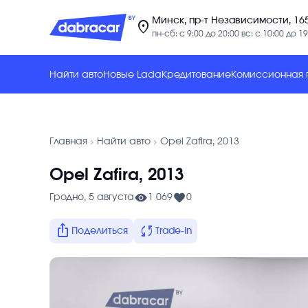
Минск, пр-т Независимости, 16
location_on
пн-сб: с 9:00 до 20:00 вс: с 10:00 до 19
Найти авто
Новые Lada
Кредитование
Комиссионная
chevron_forward
chevron_forward
Главная
Найти авто
Opel Zafira, 2013
Opel Zafira, 2013
Гродно, 5 августа
1 069
0
ios_share
sync
Поделиться
Trade-In