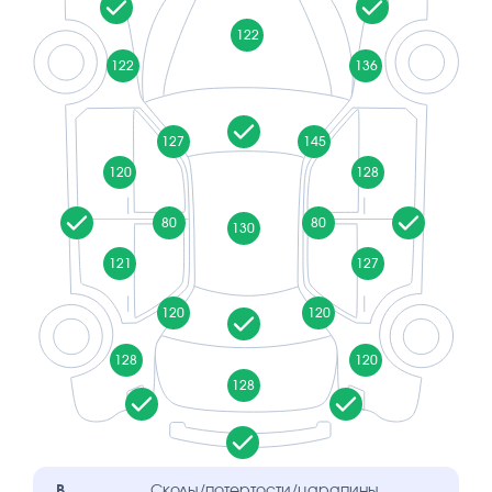
122
122
136
127
145
120
128
80
80
130
121
127
120
120
128
120
128
B
Сколы/потертости/царапины