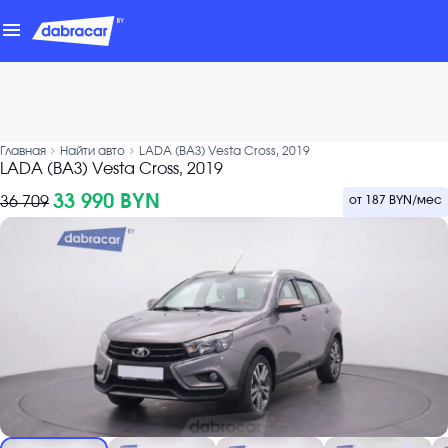
menu
chevron_forward
chevron_forward
Главная
Найти авто
LADA (ВАЗ) Vesta Cross, 2019
LADA (ВАЗ) Vesta Cross, 2019
33 990 BYN
36 709
от
187 BYN
/мес