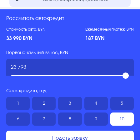
Рассчитать автокредит
Стоимость авто, BYN
Ежемесячный платёж, BYN
33 990 BYN
187 BYN
Первоначальный взнос, BYN
Срок кредита, год
1
2
3
4
5
6
7
8
9
10
Подать заявку