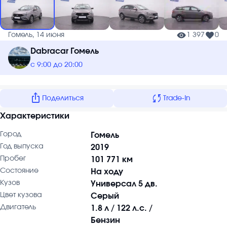
Гомель, 14 июня
1 397
0
Dabracar Гомель
с 9:00 до 20:00
ios_share
sync
Поделиться
Trade-In
Характеристики
Город
Гомель
Год выпуска
2019
Пробег
101 771 км
Состояние
На ходу
Кузов
Универсал 5 дв.
Цвет кузова
Серый
Двигатель
1.8 л / 122 л.с. /
Бензин