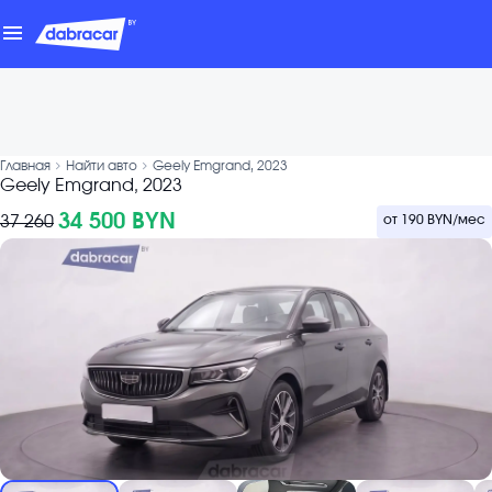
menu
chevron_forward
chevron_forward
Главная
Найти авто
Geely Emgrand, 2023
Geely Emgrand, 2023
34 500 BYN
37 260
от
190 BYN
/мес