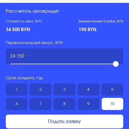
Рассчитать автокредит
Стоимость авто, BYN
Ежемесячный платёж, BYN
34 500 BYN
190 BYN
Первоначальный взнос, BYN
Срок кредита, год
1
2
3
4
5
6
7
8
9
10
Подать заявку