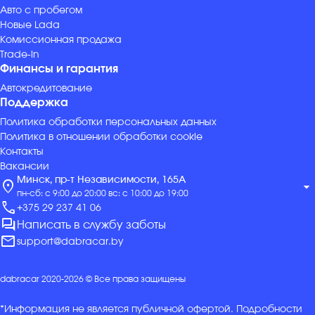
Авто с пробегом
Новые Lada
Комиссионная продажа
Trade-in
Финансы и гарантия
Автокредитование
Поддержка
Политика обработки персональных данных
Политика в отношении обработки cookie
Контакты
Вакансии
Минск, пр-т Независимости, 165А
location_on
arrow_drop_down
пн-сб: с 9:00 до 20:00 вс: с 10:00 до 19:00
call
+375 29 237 41 06
forum
Написать в службу заботы
mail
support@dabracar.by
dabracar 2020-2026 © Все права защищены
*Информация не является публичной офертой. Подробности