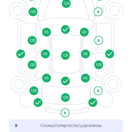
125
125
B
65
65
125
B
65
65
125
125
125
65
65
125
B
125
B
B
Сколы/потертости/царапины