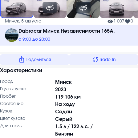
Минск, 5 августа
1 007
0
Dabracar Минск Независимости 165А.
с 9:00 до 20:00
ios_share
sync
Поделиться
Trade-In
Характеристики
Город
Минск
Год выпуска
2023
Пробег
119 106 км
Состояние
На ходу
Кузов
Седан
Цвет кузова
Серый
Двигатель
1.5 л / 122 л.с. /
Бензин