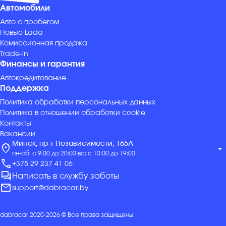
Автомобили
Авто с пробегом
Новые Lada
Комиссионная продажа
Trade-in
Финансы и гарантия
Автокредитование
Поддержка
Политика обработки персональных данных
Политика в отношении обработки cookie
Контакты
Вакансии
Минск, пр-т Независимости, 165А
location_on
arrow_drop_down
пн-сб: с 9:00 до 20:00 вс: с 10:00 до 19:00
call
+375 29 237 41 06
forum
Написать в службу заботы
mail
support@dabracar.by
dabracar 2020-2026 © Все права защищены