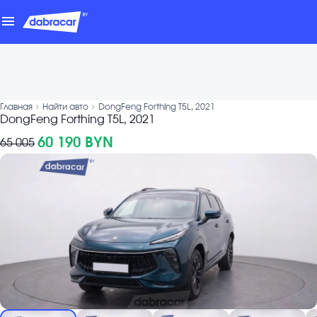
menu
chevron_forward
chevron_forward
Главная
Найти авто
DongFeng Forthing T5L, 2021
DongFeng Forthing T5L, 2021
60 190 BYN
65 005