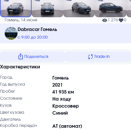
Гомель, 14 июня
1 276
0
Dabracar Гомель
с 9:00 до 20:00
ios_share
sync
Поделиться
Trade-In
Характеристики
Город
Гомель
Год выпуска
2021
Пробег
41 935 км
Состояние
На ходу
Кузов
Кроссовер
Цвет кузова
Синий
Двигатель
Коробка передач
AT (автомат)