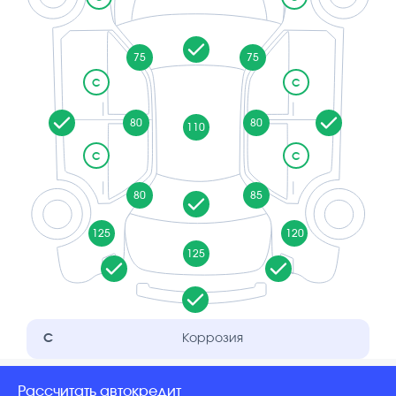
75
75
C
C
80
80
110
C
C
80
85
125
120
125
C
Коррозия
Рассчитать автокредит