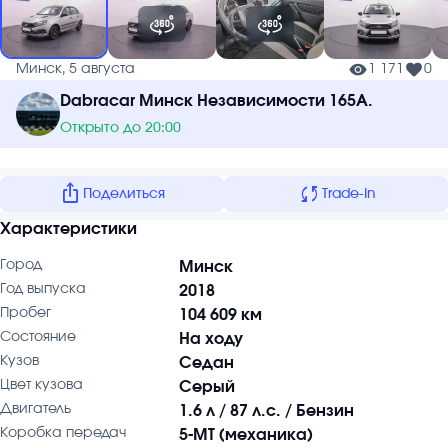
Минск, 5 августа
1 171
0
Dabracar Минск Независимости 165А.
Открыто до 20:00
ios_share
sync
Поделиться
Trade-In
Характеристики
Город
Минск
Год выпуска
2018
Пробег
104 609 км
Состояние
На ходу
Кузов
Седан
Цвет кузова
Серый
Двигатель
1.6 л / 87 л.с. / Бензин
Коробка передач
5-MT (механика)