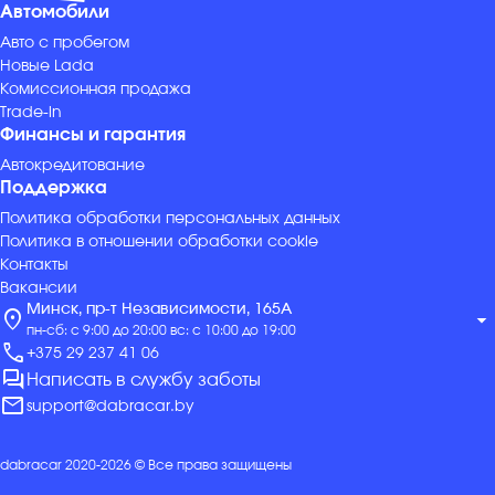
Автомобили
Авто с пробегом
Новые Lada
Комиссионная продажа
Trade-in
Финансы и гарантия
Автокредитование
Поддержка
Политика обработки персональных данных
Политика в отношении обработки cookie
Контакты
Вакансии
Минск, пр-т Независимости, 165А
location_on
arrow_drop_down
пн-сб: с 9:00 до 20:00 вс: с 10:00 до 19:00
call
+375 29 237 41 06
forum
Написать в службу заботы
mail
support@dabracar.by
dabracar 2020-2026 © Все права защищены