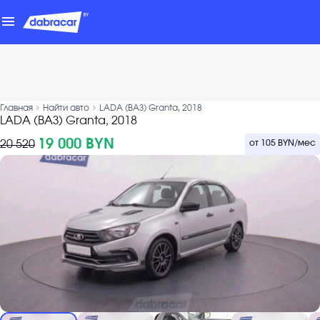
menu
chevron_forward
chevron_forward
Главная
Найти авто
LADA (ВАЗ) Granta, 2018
LADA (ВАЗ) Granta, 2018
19 000 BYN
20 520
от
105 BYN
/мес