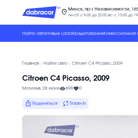
Минск, пр-т Независимости, 16
location_on
пн-сб: с 9:00 до 20:00 вс: с 10:00 до 19
Найти авто
Новые Lada
Кредитование
Комиссионная
chevron_forward
chevron_forward
Главная
Найти авто
Citroen C4 Picasso, 2009
Citroen C4 Picasso, 2009
Могилев, 28 июля
898
0
ios_share
sync
Поделиться
Trade-In