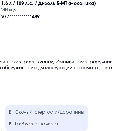
1.6 л / 109 л.с. / Дизель
5-MT (механика)
VIN код
VF7***********489
зяин , электростеклоподъёмники , электроручник ,
 обслуживание , действующий техосмотр , авто
B
Сколы/потертости/царапины
E
Требуется замена