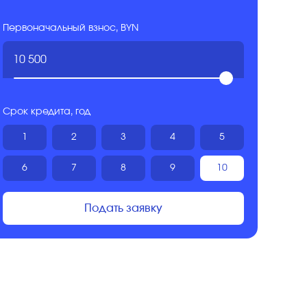
Первоначальный взнос, BYN
Срок кредита, год
1
2
3
4
5
6
7
8
9
10
Подать заявку