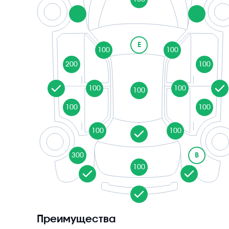
E
100
100
200
100
100
100
100
100
100
100
100
300
B
100
Преимущества