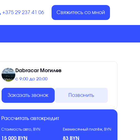
+375 29 237 41 06
Свяжитесь со мной
Dabracar Могилев
с 9:00 до 20:00
Заказать звонок
Позвонить
Рассчитать автокредит
Стоимость авто, BYN
Ежемесячный платёж, BYN
15 000 BYN
83 BYN