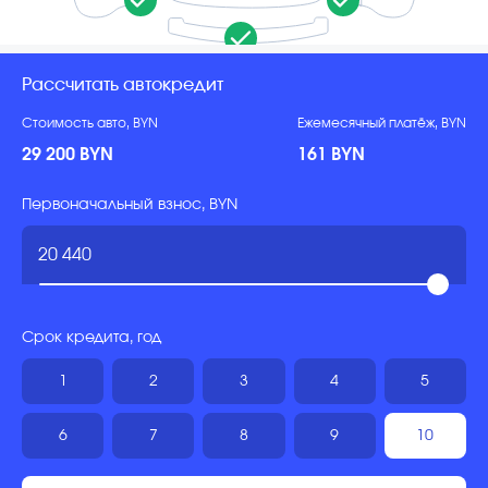
Рассчитать автокредит
Стоимость авто, BYN
Ежемесячный платёж, BYN
29 200 BYN
161 BYN
Первоначальный взнос, BYN
Срок кредита, год
1
2
3
4
5
6
7
8
9
10