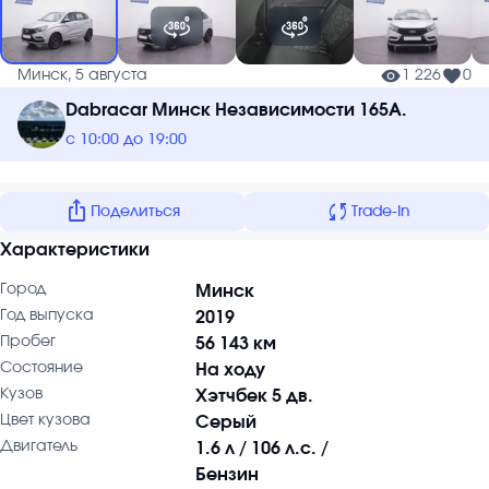
Минск, 5 августа
1 226
0
Dabracar Минск Независимости 165А.
с 10:00 до 19:00
ios_share
sync
Поделиться
Trade-In
Характеристики
Город
Минск
Год выпуска
2019
Пробег
56 143 км
Состояние
На ходу
Кузов
Хэтчбек 5 дв.
Цвет кузова
Серый
Двигатель
1.6 л / 106 л.с. /
Бензин