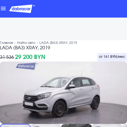
menu
chevron_forward
chevron_forward
Главная
Найти авто
LADA (ВАЗ) XRAY, 2019
LADA (ВАЗ) XRAY, 2019
29 200 BYN
31 536
от
161 BYN
/мес