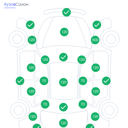
Кузов
Салон
120
120
500
120
120
120
120
70
70
120
120
120
70
70
120
120
120