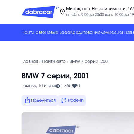
Минск, пр-т Независимости, 16
location_on
пн-сб: с 9:00 до 20:00 вс: с 10:00 до 19
Найти авто
Новые Lada
Кредитование
Комиссионная
chevron_forward
chevron_forward
Главная
Найти авто
BMW 7 серии, 2001
BMW 7 серии, 2001
Гомель, 10 июня
1 355
0
ios_share
sync
Поделиться
Trade-In