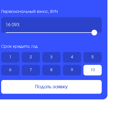
Первоначальный взнос, BYN
Срок кредита, год
1
2
3
4
5
6
7
8
9
10
Подать заявку