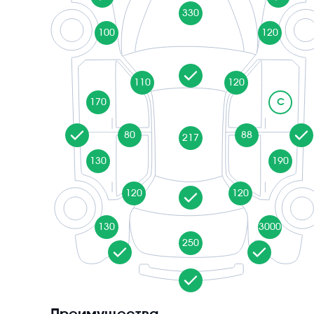
330
100
120
110
120
170
C
80
88
217
130
190
120
120
130
3000
250