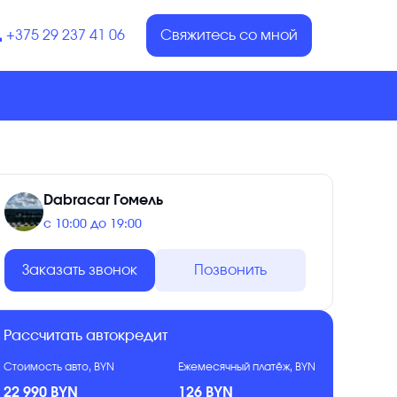
+375 29 237 41 06
Свяжитесь со мной
Dabracar Гомель
с 10:00 до 19:00
Заказать звонок
Позвонить
Рассчитать автокредит
Стоимость авто, BYN
Ежемесячный платёж, BYN
22 990 BYN
126 BYN