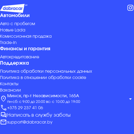
Автомобили
Авто с пробегом
Новые Lada
Комиссионная продажа
Trade-in
Финансы и гарантия
Автокредитование
Поддержка
Политика обработки персональных данных
Политика в отношении обработки cookie
Контакты
Вакансии
Минск, пр-т Независимости, 165А
location_on
arrow_drop_down
пн-сб: с 9:00 до 20:00 вс: с 10:00 до 19:00
call
+375 29 237 41 06
forum
Написать в службу заботы
mail
support@dabracar.by