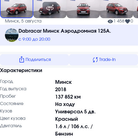
Минск, 5 августа
1 458
0
Dabracar Минск Аэродромная 125А.
с 9:00 до 20:00
ios_share
sync
Поделиться
Trade-In
Характеристики
Город
Минск
Год выпуска
2018
Пробег
137 852 км
Состояние
На ходу
Кузов
Универсал 5 дв.
Цвет кузова
Красный
Двигатель
1.6 л / 106 л.с. /
Бензин