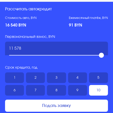
Рассчитать автокредит
Стоимость авто, BYN
Ежемесячный платёж, BYN
16 540 BYN
91 BYN
Первоначальный взнос, BYN
Срок кредита, год
1
2
3
4
5
6
7
8
9
10
Подать заявку