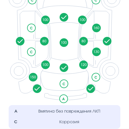
C
C
100
100
160
C
80
80
100
130
C
100
120
150
C
C
A
A
Вмятина без повреждения ЛКП
C
Коррозия