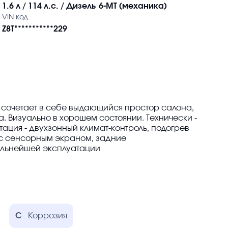
1.6 л / 114 л.с. / Дизель
6-MT (механика)
VIN код
Z8T***********229
сочетает в себе выдающийся простор салона,
. Визуально в хорошем состоянии. Технически -
ация - двухзонный климат-контроль, подогрев
 с сенсорным экраном, задние
дальнейшей эксплуатации
C
Коррозия