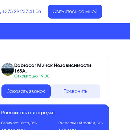
+375 29 237 41 06
Свяжитесь со мной
Dabracar Минск Независимости
165А.
Открыто до 19:00
Заказать звонок
Позвонить
Рассчитать автокредит
Стоимость авто, BYN
Ежемесячный платёж, BYN