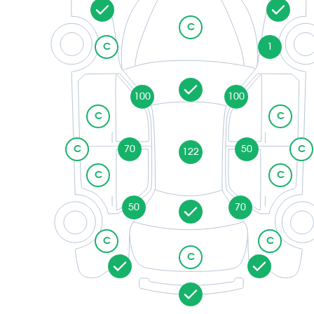
C
C
1
100
100
C
C
C
70
50
C
122
C
C
50
70
C
C
C