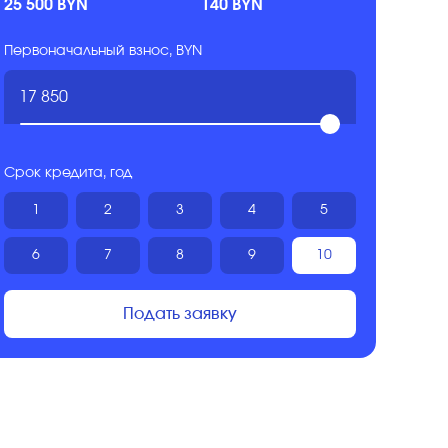
25 500 BYN
140 BYN
Первоначальный взнос, BYN
Срок кредита, год
1
2
3
4
5
6
7
8
9
10
Подать заявку