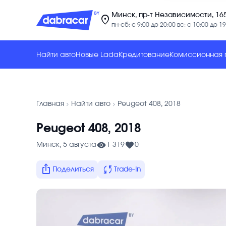
Минск, пр-т Независимости, 16
location_on
пн-сб: с 9:00 до 20:00 вс: с 10:00 до 19
Найти авто
Новые Lada
Кредитование
Комиссионная
chevron_forward
chevron_forward
Главная
Найти авто
Peugeot 408, 2018
Peugeot 408, 2018
Минск, 5 августа
1 319
0
ios_share
sync
Поделиться
Trade-In