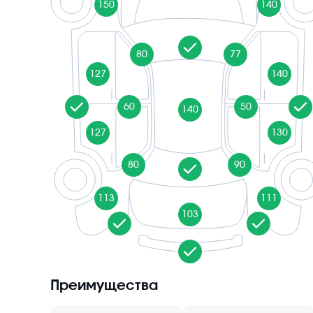
150
140
80
77
127
140
60
50
140
127
130
80
90
113
111
103
Преимущества