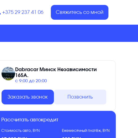
+375 29 237 41 06
Свяжитесь со мной
Dabracar Минск Независимости
165А.
с 9:00 до 20:00
Заказать звонок
Позвонить
Рассчитать автокредит
Стоимость авто, BYN
Ежемесячный платёж, BYN