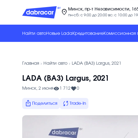
Минск, пр-т Независимости, 16
location_on
пн-сб: с 9:00 до 20:00 вс: с 10:00 до 19
Найти авто
Новые Lada
Кредитование
Комиссионная
chevron_forward
chevron_forward
Главная
Найти авто
LADA (ВАЗ) Largus, 2021
LADA (ВАЗ) Largus, 2021
Минск, 2 июня
1 712
0
ios_share
sync
Поделиться
Trade-In