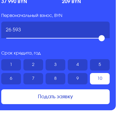
37 990 BYN
209 BYN
Первоначальный взнос, BYN
Срок кредита, год
1
2
3
4
5
6
7
8
9
10
Подать заявку