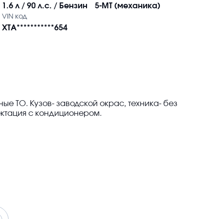
1.6 л / 90 л.с. / Бензин
5-MT (механика)
VIN код
XTA***********654
е ТО. Кузов- заводской окрас, техника- без
ектация с кондиционером.