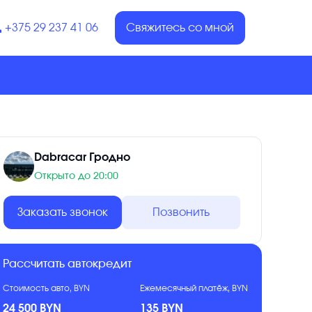
+375 29 237 41 06
Свяжитесь со мной
Dabracar Гродно
Открыто до 20:00
Заказать звонок
Позвонить
Рассчитать автокредит
Стоимость авто, BYN
Ежемесячный платёж, BYN
24 500 BYN
135 BYN