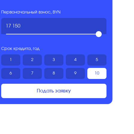
Первоначальный взнос, BYN
Срок кредита, год
1
2
3
4
5
6
7
8
9
10
Подать заявку