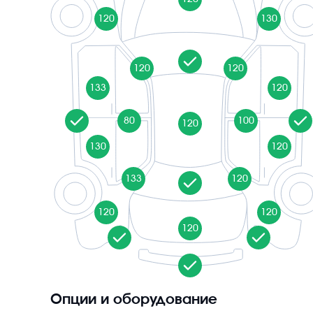
120
130
120
120
133
120
80
100
120
130
120
133
120
120
120
120
Опции и оборудование