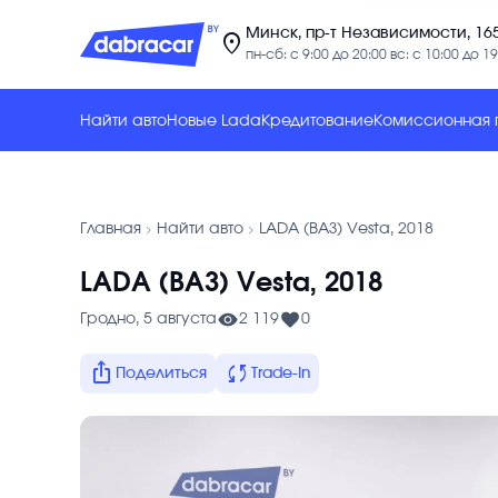
Минск, пр-т Независимости, 16
location_on
пн-сб: с 9:00 до 20:00 вс: с 10:00 до 19
Найти авто
Новые Lada
Кредитование
Комиссионная
chevron_forward
chevron_forward
Главная
Найти авто
LADA (ВАЗ) Vesta, 2018
LADA (ВАЗ) Vesta, 2018
Гродно, 5 августа
2 119
0
ios_share
sync
Поделиться
Trade-In