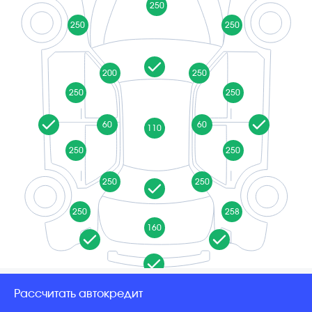
250
250
250
200
250
250
250
60
60
110
250
250
250
250
250
258
160
Рассчитать автокредит