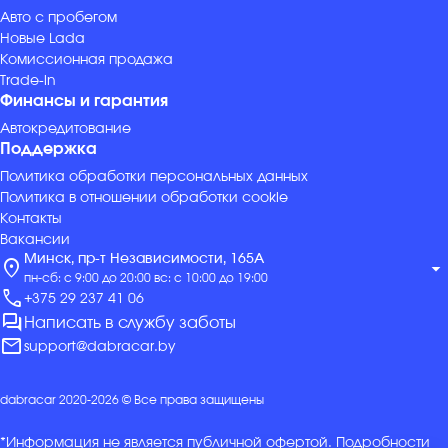
Авто с пробегом
Новые Lada
Комиссионная продажа
Trade-in
Финансы и гарантия
Автокредитование
Поддержка
Политика обработки персональных данных
Политика в отношении обработки cookie
Контакты
Вакансии
Минск, пр-т Независимости, 165А
location_on
arrow_drop_down
пн-сб: с 9:00 до 20:00 вс: с 10:00 до 19:00
call
+375 29 237 41 06
forum
Написать в службу заботы
mail
support@dabracar.by
dabracar 2020-2026 © Все права защищены
*Информация не является публичной офертой. Подробности