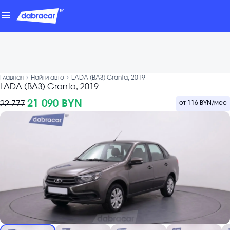
menu
chevron_forward
chevron_forward
Главная
Найти авто
LADA (ВАЗ) Granta, 2019
LADA (ВАЗ) Granta, 2019
21 090 BYN
22 777
от
116 BYN
/мес