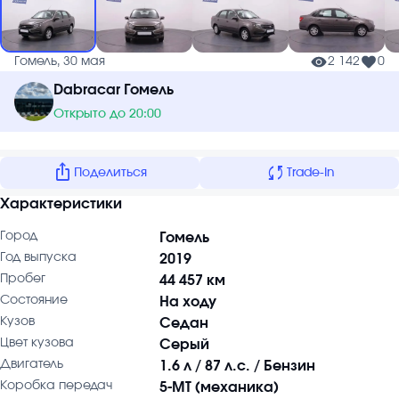
Гомель, 30 мая
2 142
0
Dabracar Гомель
Открыто до 20:00
ios_share
sync
Поделиться
Trade-In
Характеристики
Город
Гомель
Год выпуска
2019
Пробег
44 457 км
Состояние
На ходу
Кузов
Седан
Цвет кузова
Серый
Двигатель
1.6 л / 87 л.с. / Бензин
Коробка передач
5-MT (механика)