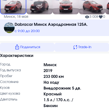
Минск, 18 мая
3 008
0
Dabracar Минск Аэродромная 125А.
с 9:00 до 20:00
ios_share
sync
Поделиться
Trade-In
Характеристики
Город
Минск
Год выпуска
2019
Пробег
233 000 км
Состояние
На ходу
Кузов
Внедорожник 5 дв.
Цвет кузова
Красный
Двигатель
1.5 л / 170 л.с. /
Бензин