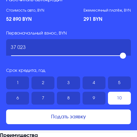
Стоимость авто, BYN
Ежемесячный платёж, BYN
52 890 BYN
291 BYN
Первоначальный взнос, BYN
Срок кредита, год
1
2
3
4
5
6
7
8
9
10
Подать заявку
Преимущества