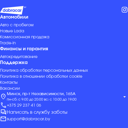
Автомобили
Авто с пробегом
Новые Lada
Комиссионная продажа
Trade-in
Финансы и гарантия
Автокредитование
Поддержка
Политика обработки персональных данных
Политика в отношении обработки cookie
Контакты
Вакансии
Минск, пр-т Независимости, 165А
location_on
arrow_drop_down
пн-сб: с 9:00 до 20:00 вс: с 10:00 до 19:00
call
+375 29 237 41 06
forum
Написать в службу заботы
mail
support@dabracar.by