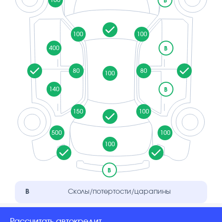
B
100
100
400
B
80
80
100
140
B
150
100
500
100
100
B
B
Сколы/потертости/царапины
Рассчитать автокредит