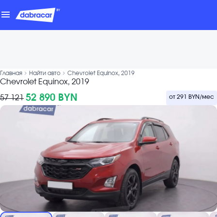
menu
chevron_forward
chevron_forward
Главная
Найти авто
Chevrolet Equinox, 2019
Chevrolet Equinox, 2019
52 890 BYN
57 121
от
291 BYN
/мес