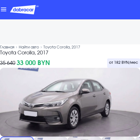
menu
chevron_forward
chevron_forward
Главная
Найти авто
Toyota Corolla, 2017
Toyota Corolla, 2017
33 000 BYN
35 640
от
182 BYN
/мес