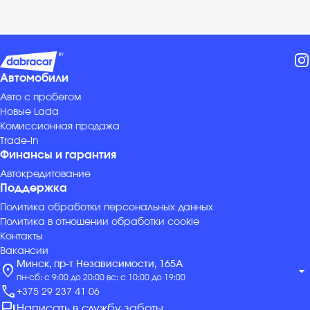
Автомобили
Авто с пробегом
Новые Lada
Комиссионная продажа
Trade-in
Финансы и гарантия
Автокредитование
Поддержка
Политика обработки персональных данных
Политика в отношении обработки cookie
Контакты
Вакансии
Минск, пр-т Независимости, 165А
location_on
arrow_drop_down
пн-сб: с 9:00 до 20:00 вс: с 10:00 до 19:00
call
+375 29 237 41 06
forum
Написать в службу заботы