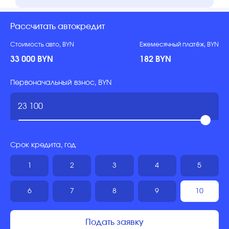
Рассчитать автокредит
Стоимость авто, BYN
Ежемесячный платёж, BYN
33 000 BYN
182 BYN
Первоначальный взнос, BYN
Срок кредита, год
1
2
3
4
5
6
7
8
9
10
Подать заявку