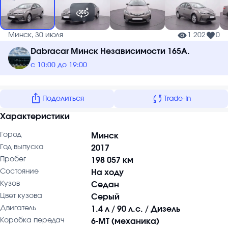
Минск, 30 июля
1 202
0
Dabracar Минск Независимости 165А.
с 10:00 до 19:00
ios_share
sync
Поделиться
Trade-In
Характеристики
Город
Минск
Год выпуска
2017
Пробег
198 057 км
Состояние
На ходу
Кузов
Седан
Цвет кузова
Серый
Двигатель
1.4 л / 90 л.с. / Дизель
Коробка передач
6-MT (механика)