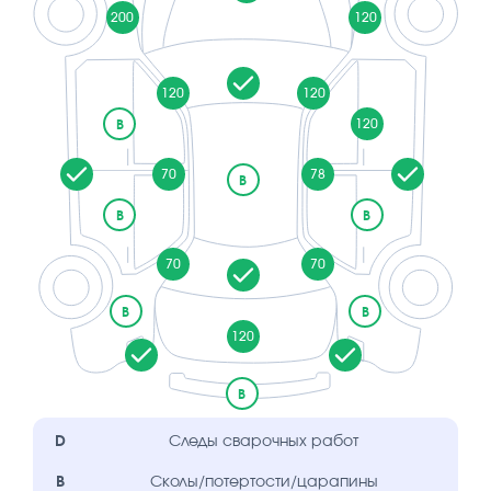
200
120
120
120
120
B
70
78
B
B
B
70
70
B
B
120
B
D
Следы сварочных работ
B
Сколы/потертости/царапины